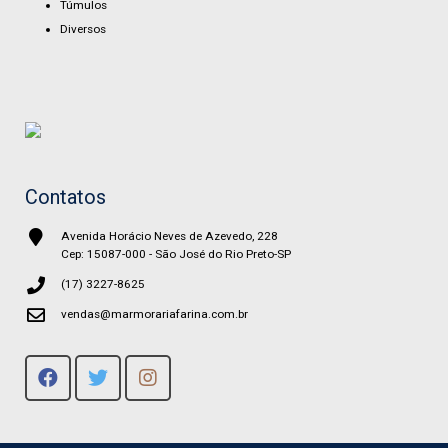
Túmulos
Diversos
Contatos
Avenida Horácio Neves de Azevedo, 228
Cep: 15087-000 - São José do Rio Preto-SP
(17) 3227-8625
vendas@marmorariafarina.com.br