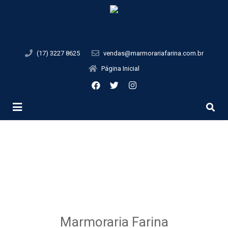
(17) 3227 8625
vendas@marmorariafarina.com.br
Página Inicial
Página Inicial
Quem Somos
Materiais
Galeria de Imagens
Marmoraria Farina
Informativo